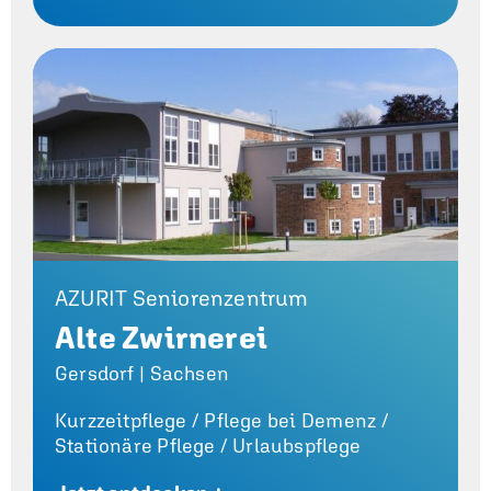
AZURIT Seniorenzentrum
Alte Zwirnerei
Gersdorf | Sachsen
Kurzzeitpflege /
Pflege bei Demenz /
Stationäre Pflege /
Urlaubspflege