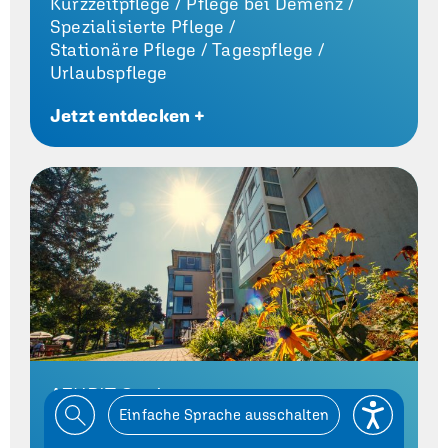
Kurzzeitpflege /
Pflege bei Demenz /
Spezialisierte Pflege /
Stationäre Pflege /
Tagespflege /
Urlaubspflege
Jetzt entdecken +
AZURIT Seniorenzentrum
Einfache Sprache ausschalten
Bad Köstritz