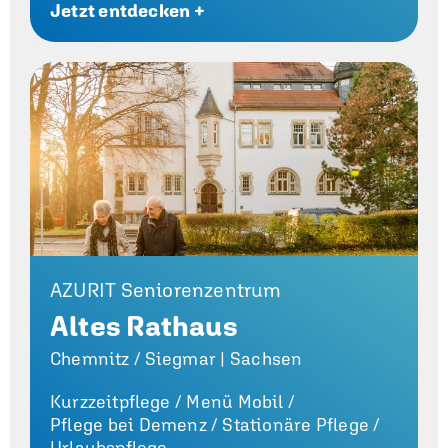
Jetzt entdecken +
AZURIT Seniorenzentrum
Altes Rathaus
Chemnitz / Siegmar | Sachsen
Kurzzeitpflege /
Menü Mobil /
Pflege bei Demenz /
Stationäre Pflege /
Urlaubspflege