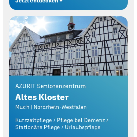
Jetzt entdecken +
AZURIT Seniorenzentrum
Altes Kloster
Much | Nordrhein-Westfalen
Kurzzeitpflege /
Pflege bei Demenz /
Stationäre Pflege /
Urlaubspflege