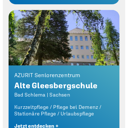
AZURIT Seniorenzentrum
Alte Gleesbergschule
Bad Schlema | Sachsen
Kurzzeitpflege /
Pflege bei Demenz /
Stationäre Pflege /
Urlaubspflege
Jetzt entdecken +